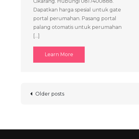
Cikarang. Hubungi 0817400888.
Dapatkan harga spesial untuk gate
portal perumahan. Pasang portal
palang otomatis untuk perumahan
[…]
Learn More
Posts
Older posts
navigation